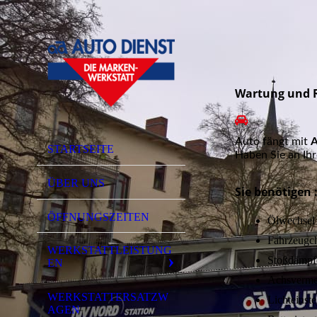
Wartung und 
Auto fängt mit
STARTSEITE
Haben Sie an Ih
ÜBER UNS
Sie benötigen 
ÖFFNUNGSZEITEN
Ölwechsel
Fahrzeugc
WERKSTATTLEISTUNG
Stoßdämpfe
EN
Achsverme
WERKSTATTERSATZW
Lichteinste
AGEN