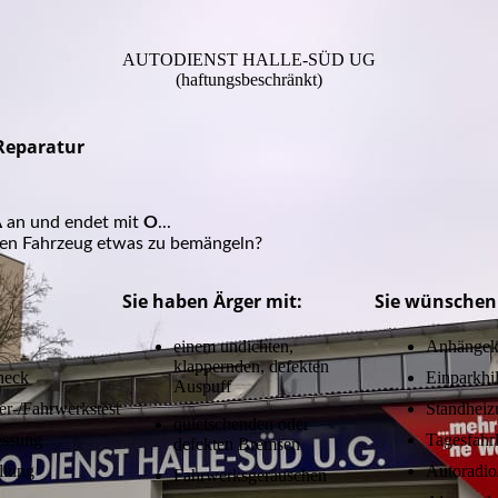
AUTODIENST HALLE-SÜD UG
(haftungsbeschränkt)
Reparatur
A
an und endet mit
O
...
ren Fahrzeug etwas zu bemängeln?
:
Sie haben Ärger mit:
Sie wünschen 
einem undichten,
Anhängek
klappernden, defekten
heck
Einparkhil
Auspuff
r-/Fahrwerkstest
Standheiz
quietschenden oder
ssung
Tagesfahrl
defekten Bremsen
llung
Autoradio
Fahrwerksgeräuschen