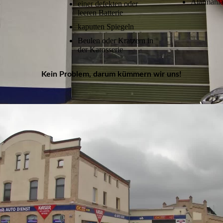
Alarmanl
einer defekten oder
leeren Batterie
kaputten Spiegeln
Beulen oder Kratzern in
der Karosserie
Kein Problem, darum kümmern wir uns!