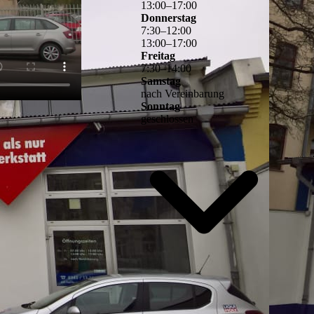
13
:
00
–
17
:
00
Donnerstag
7
:
30
–
12
:
00
13
:
00
–
17
:
00
Freitag
7
:
30
–
14
:
00
Samstag
nach Vereinbarung
Sonntag
geschlossen