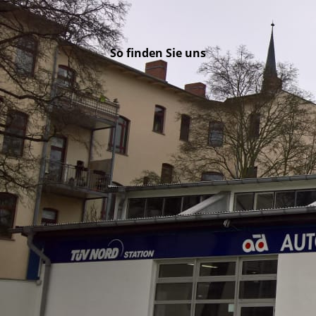
So finden Sie uns